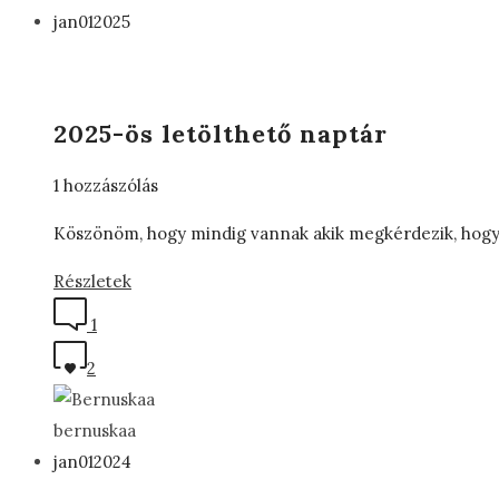
jan
01
2025
2025-ös letölthető naptár
1 hozzászólás
Köszönöm, hogy mindig vannak akik megkérdezik, hogy id
Részletek
1
2
bernuskaa
jan
01
2024