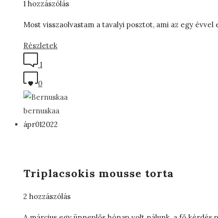
1 hozzászólás
Most visszaolvastam a tavalyi posztot, ami az egy évve
Részletek
1
0
bernuskaa
ápr
01
2022
Triplacsokis mousse torta
2 hozzászólás
A március egy ünneplős hónap volt nálunk, a fő kérdés 