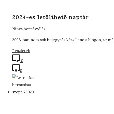
2024-es letölthető naptár
Nincs hozzászólás
2023-ban nem sok bejegyzés készült se a blogon, se más 
Részletek
0
0
bernuskaa
szept
17
2023