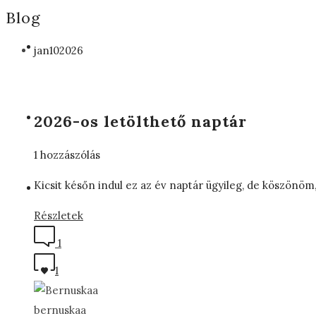
Blog
jan
10
2026
2026-os letölthető naptár
1 hozzászólás
Kicsit későn indul ez az év naptár ügyileg, de köszönö
Részletek
1
1
bernuskaa