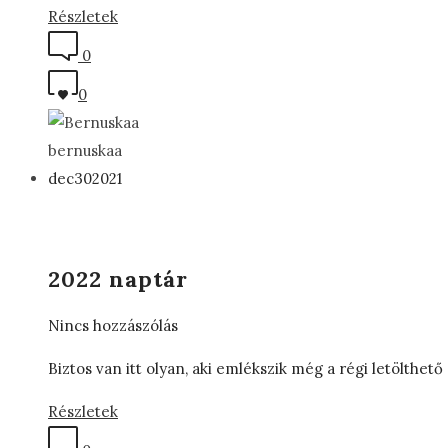
Részletek
0
0
bernuskaa
dec
30
2021
2022 naptár
Nincs hozzászólás
Biztos van itt olyan, aki emlékszik még a régi letölthet
Részletek