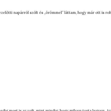
l ezelőtti napárról szólt és „örömmel” láttam, hogy már ott is
pedig most is az volt, mint mindig: hogy milyen torta legyen.