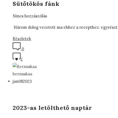
Sütőtökös fánk
Nincs hozzászólás
Három dolog vezetett ma ehhez a recepthez: egyrészt n
Részletek
0
2
bernuskaa
jan
08
2023
2023-as letölthető naptár