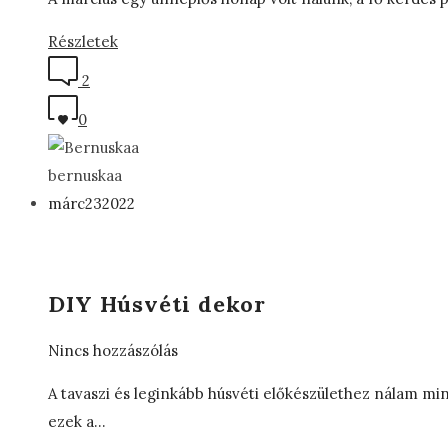
Részletek
2
0
bernuskaa
márc
23
2022
DIY Húsvéti dekor
Nincs hozzászólás
A tavaszi és leginkább húsvéti előkészülethez nálam mi
ezek a…