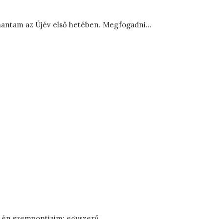
 rohantam az Újév első hetében. Megfogadni…
 Az én szempontjaim: egyszerű…