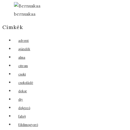
bernuskaa
Címkék
advent
ajándék
alma
citrom
csoki
csokoládé
dekor
diy
dolgozó
fahéj
földimogyoró