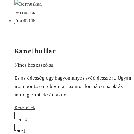
bernuskaa
jún
06
2016
Kanelbullar
Nincs hozzászólás
Ez az édesség egy hagyományos svéd desszert. Ugyan
nem pontosan ebben a „csomó” formában szokták
mindig enni, de én azért…
Részletek
0
1