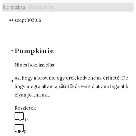
Bernuskaa
>
kardamom
szept
30
2016
Pumpkinie
Nincs hozzászólás
Az, hogy a brownie egy örök kedvenc az érthető. De
hogy megtaláltam a sütőtökös verzióját ami legalább
olyan jó…na az…
Részletek
0
0