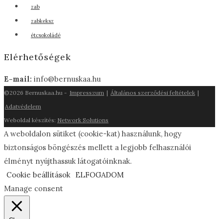
zab
zabkeksz
étcsokoládé
Elérhetőségek
E-mail:
info@bernuskaa.hu
©2026 Bernuskaa.hu -
Impresszum
|
Általános szerződési feltételek
|
Adatvédelem
Weboldal készítés:
Network Solutions
A weboldalon sütiket (cookie-kat) használunk, hogy
biztonságos böngészés mellett a legjobb felhasználói
élményt nyújthassuk látogatóinknak.
Cookie beállítások
ELFOGADOM
Manage consent