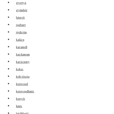
gyertya
gyömbér
húsvét
joghurt
jégkrém
kalács
karamell
kardamom
karácsony
keksz
kelt tészta
kenwood
kenwoodkmix
kenyér
kmix
letölthető