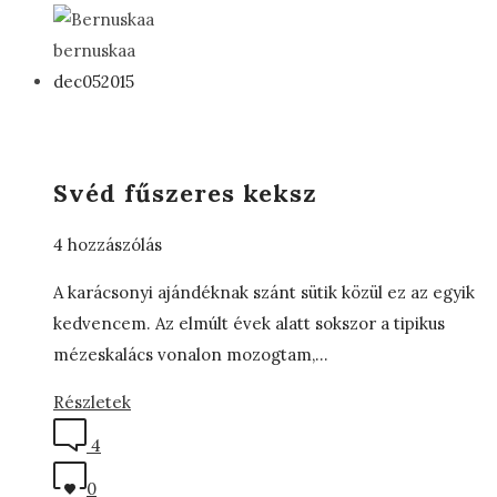
bernuskaa
dec
05
2015
Svéd fűszeres keksz
4 hozzászólás
A karácsonyi ajándéknak szánt sütik közül ez az egyik
kedvencem. Az elmúlt évek alatt sokszor a tipikus
mézeskalács vonalon mozogtam,…
Részletek
4
0