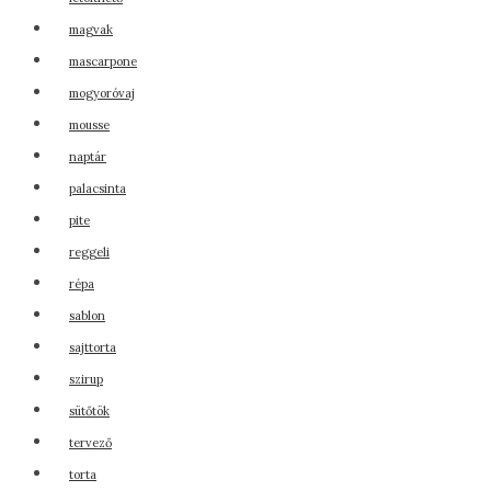
magvak
mascarpone
mogyoróvaj
mousse
naptár
palacsinta
pite
reggeli
répa
sablon
sajttorta
szirup
sütőtök
tervező
torta