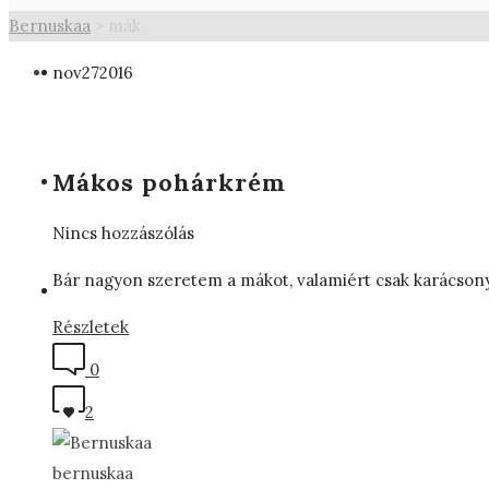
Bernuskaa
>
mák
nov
27
2016
Mákos pohárkrém
Nincs hozzászólás
Bár nagyon szeretem a mákot, valamiért csak karácsony
Részletek
0
2
bernuskaa