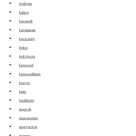
jégkrém
kalács
karamell
kardamom
karácsony
keksz
kelt tészta
kenwood
kenwoodkmix
kenyér
kmix
letölthető
magvak
mascarpone
mogyoróvaj
mousse