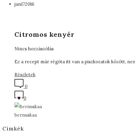
jan
17
2016
Citromos kenyér
Nincs hozzászólás
Ez a recept már régóta itt van a piszkozatok között, 
Részletek
0
0
bernuskaa
Címkék