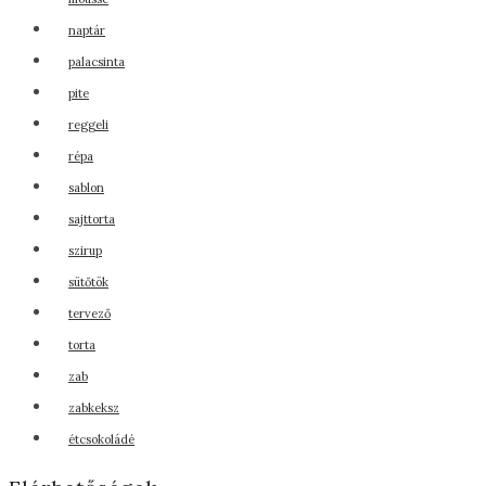
naptár
palacsinta
pite
reggeli
répa
sablon
sajttorta
szirup
sütőtök
tervező
torta
zab
zabkeksz
étcsokoládé