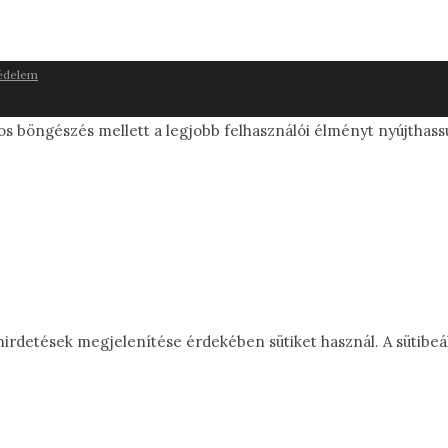
édelem
os böngészés mellett a legjobb felhasználói élményt nyújthass
detések megjelenítése érdekében sütiket használ. A sütibeállí