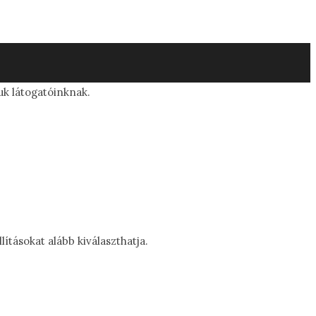
uk látogatóinknak.
tásokat alább kiválaszthatja.