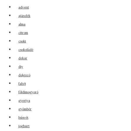
advent
ajándék
alma
citrom
csoki
csokoládé
dekor
diy
dolgozó
fahéj
földimogyoró
gyertya
gyömbér
húsvét
joghurt