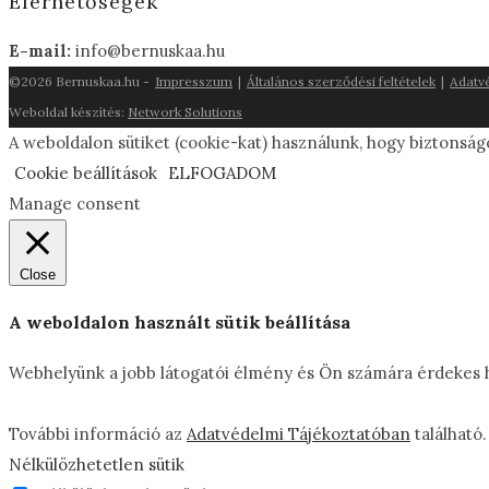
Elérhetőségek
E-mail:
info@bernuskaa.hu
©2026 Bernuskaa.hu -
Impresszum
|
Általános szerződési feltételek
|
Adatv
Weboldal készítés:
Network Solutions
A weboldalon sütiket (cookie-kat) használunk, hogy biztonság
Cookie beállítások
ELFOGADOM
Manage consent
Close
A weboldalon használt sütik beállítása
Webhelyünk a jobb látogatói élmény és Ön számára érdekes hir
További információ az
Adatvédelmi Tájékoztatóban
található.
Nélkülözhetetlen sütik